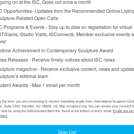
 going on at the ISC, Goes out once a month
C Opportunities- Updates from the Recommended Online Listing
ulpture-Related Open Calls
C Programs & Events - Stay up to date on registration for virtual
TSlams, Studio Visits, ISConnects, Member exclusive events 
re!
fetime Achievement in Contemporary Sculpture Award
ess Releases - Receive timely notices about ISC news
rbanas
, de la “Serie Identidades,” 2015. Piezas textiles sublimadas y cocidas con
ulpture magazine - Receive exclusive content, news and updat
a, 180 x 40 x 40 cm. Foto: Germán Duarte
ulpture’s editorial team
 el espacio, las instalaciones, empezando por la serie “Identidad
udent Awards - Max 1 email per month
la mirada. Pero volveremos a ella más adelante; aquí la mirada alud
llage con fotos bordadas, entre otros. Contanos sobre estas obras.
se despliega al abrirse en dos: ver y ser vistos. La mirada del otro se 
to saberme parte de un todo a través de la mirada para definirme. En est
g this form, you are consenting to receive marketing emails from: International Sculpture Cent
., Suite C240, Hamilton, NJ, 08609, US, http://sculpture.org. You can revoke your consent t
saber quién soy.
Cicatrices Urbanas
es un móvil elaborado a partir de 
y time by using the SafeUnsubscribe® link, found at the bottom of every email.
Emails are ser
 la ciudad. Cada pieza textil está formada por un rostro de aspecto fant
ntact.
 desgarra, es la herida de aquel que anhela ser mirado para reconocerse 
 que se va modificando a lo largo de la vida. Al igual que las palabras c
irada es deseada porque se vive como una carencia. Esa ausencia que se
Sign Up!