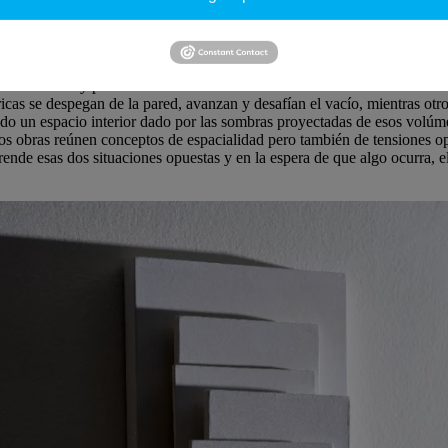
 antesala para tu producción más reciente: tanto
Equilibrios Ten
ieve, desafiando el equilibro y la percepción de estabilidad.
 sentido opuesto contrarrestándose. Es por lo tanto un estado de reposo 
n la acción y por ende en el resultado nos mantiene atentos. En mi ob
icas se despegan de la pared, avanzan y desafían el vacío, mientras otr
o un espacio interior dado por las sombras proyectadas de esos volúme
s dos obras reúnen conceptos de espacialidad pero también de tensiones opu
de esas dos situaciones opuestas y en la espera de que algo ocurra, el