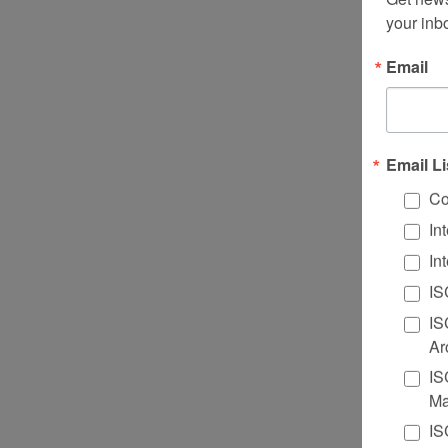
your inb
Email
Email Li
Co
In
In
IS
IS
Ar
IS
Ma
IS