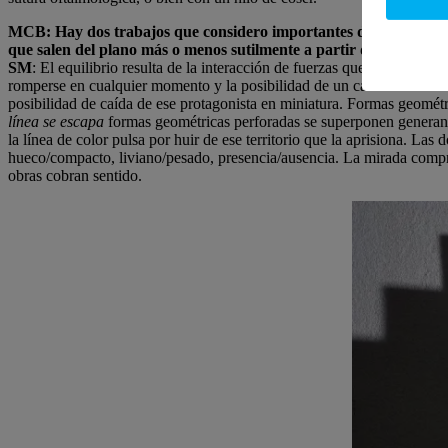
MCB: Hay dos trabajos que considero importantes destacar como
que salen del plano más o menos sutilmente a partir de un bajo rel
SM
: El equilibrio resulta de la interacción de fuerzas que actúan en
romperse en cualquier momento y la posibilidad de un cambio brusco e
posibilidad de caída de ese protagonista en miniatura. Formas geométr
línea se escapa
formas geométricas perforadas se superponen generand
la línea de color pulsa por huir de ese territorio que la aprisiona. La
hueco/compacto, liviano/pesado, presencia/ausencia. La mirada compren
obras cobran sentido.