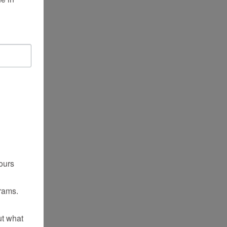
ours
rams.
ut what