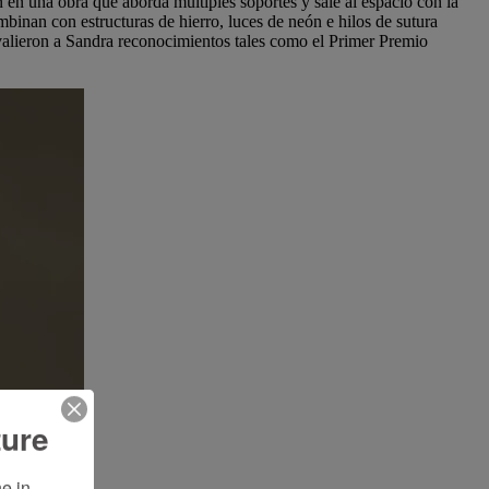
 en una obra que aborda múltiples soportes y sale al espacio con la
combinan con estructuras de hierro, luces de neón e hilos de sutura
e valieron a Sandra reconocimientos tales como el Primer Premio
ture
 in 