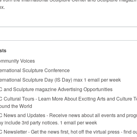
ox.
sts
mmunity Voices
ternational Sculpture Conference
ternational Sculpture Day (IS Day) max 1 email per week
C and Sculpture magazine Advertising Opportunities
C Cultural Tours - Learn More About Exciting Arts and Culture T
ound the World
C News and Updates - Receive news about all events and prog
y include 3rd party notices. 1 email per week
C Newsletter - Get the news first, hot off the virtual press - find o