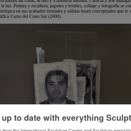
cibimos las cosas, al otro y a nosotros mismos. Ciencia y arte dialogan
 la luz. Pintura y escultura, papeles y textiles, collage y fotografía se 
 quirúrgica en sus acabados formales y sólidas bases conceptuales que l
tífica Curso del Cono Sur (2000).
 up to date with everything Sculp
 from the International Sculpture Center and Sculpture magazine