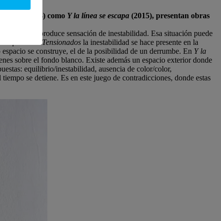
sionados
(2014) como
Y la línea se escapa
(2015), presentan obras
forzado ya que produce sensación de inestabilidad. Esa situación puede
ra
Equilibrios Tensionados
la inestabilidad se hace presente en la
o espacio se construye, el de la posibilidad de un derrumbe. En
Y la
nes sobre el fondo blanco. Existe además un espacio exterior donde
estas: equilibrio/inestabilidad, ausencia de color/color,
 tiempo se detiene. Es en este juego de contradicciones, donde estas